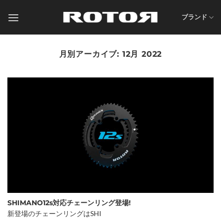
Skip
to
ブランド
content
月別アーカイブ:
12月 2022
SHIMANO12s対応チェーンリング登場!
新登場のチェーンリングはSHI