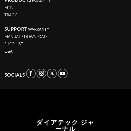
ROAD / TT
MTB
TRACK
SUPPORT
WARRANTY
MANUAL / DOWNLOAD
SHOP LIST
Q&A
SOCIALS
ダイアテック ジャ
ーナル