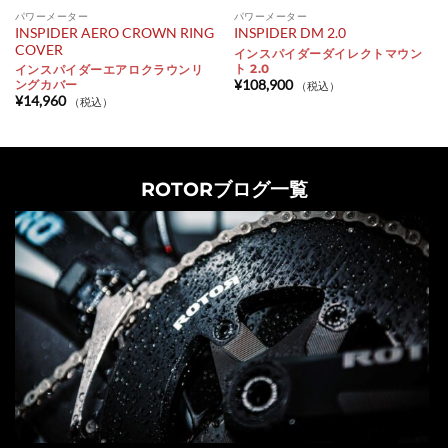
パワーメーター
パワーメーター
INSPIDER AERO CROWN RING
INSPIDER DM 2.0
COVER
インスパイダーダイレクトマウン
ト 2.0
インスパイダーエアロクラウンリ
¥
108,900
ングカバー
（税込）
¥
14,960
（税込）
ROTORブログ一覧