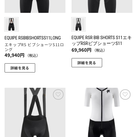
ペ
バ
ジ
エ
ー
リ
か
ー
ジ
エ
ら
シ
か
ー
選
ョ
ら
シ
択
ン
選
ョ
EQUIPE RSR BIB SHORTS S11エキ
EQUIPE RSBIBSHORTSS11LONG
で
が
ップRSRビブショーツS11
択
エキップRS ビブショーツS11ロ
ン
き
あ
69,960
円
ング
（税込）
で
が
ま
49,940
円
り
（税込）
き
あ
す
ま
詳細を見る
ま
り
詳細を見る
す。
こ
す
ま
こ
オ
の
す。
の
プ
商
オ
商
シ
品
プ
品
ョ
に
シ
に
ン
お気
お気
は
ョ
に入
に入
は
は
複
りに
りに
ン
複
商
数
追加
追加
は
数
品
の
商
の
ペ
バ
品