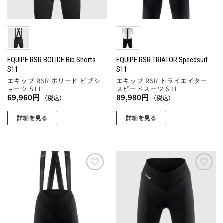
バ
ー
リ
ペ
リ
ジ
エ
ー
エ
か
ー
ジ
ー
ら
シ
か
シ
選
ョ
ら
ョ
EQUIPE RSR BOLIDE Bib Shorts
EQUIPE RSR TRIATOR Speedsuit
択
ン
選
S11
S11
ン
で
が
択
エキップ RSR ボリード ビブシ
エキップ RSR トライエイター
が
き
あ
ョーツ S11
スピードスーツ S11
で
あ
ま
69,960
円
89,980
円
り
（税込）
（税込）
き
り
す
ま
ま
ま
詳細を見る
詳細を見る
す。
す
す。
こ
こ
オ
オ
の
の
プ
プ
商
商
シ
シ
品
品
ョ
ョ
に
に
ン
お気
お気
ン
に入
に入
は
は
は
りに
りに
は
複
複
商
追加
追加
商
数
数
品
品
の
の