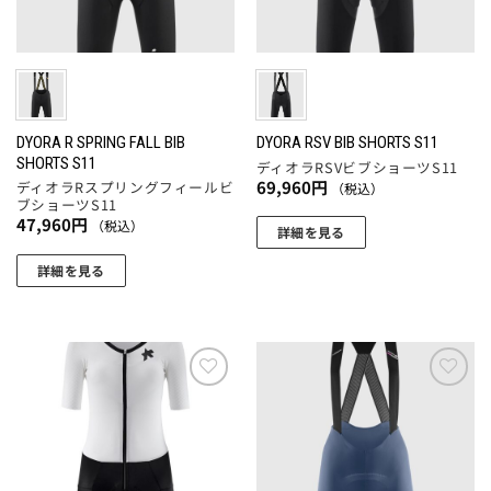
品
ペ
バ
リ
ペ
ー
リ
エ
ー
ジ
エ
ー
ジ
か
ー
シ
か
ら
シ
ョ
ら
選
ョ
DYORA R SPRING FALL BIB
DYORA RSV BIB SHORTS S11
ン
選
SHORTS S11
択
ディオラRSVビブショーツS11
ン
が
択
69,960
円
ディオラRスプリングフィールビ
（税込）
で
が
あ
ブショーツS11
で
き
あ
47,960
円
り
（税込）
詳細を見る
き
ま
り
ま
ま
こ
す
ま
詳細を見る
す。
す
の
す。
こ
オ
商
オ
の
プ
品
プ
商
シ
に
シ
品
ョ
は
ョ
に
ン
お気
お気
複
ン
に入
に入
は
は
数
りに
りに
は
複
商
追加
追加
の
商
数
品
バ