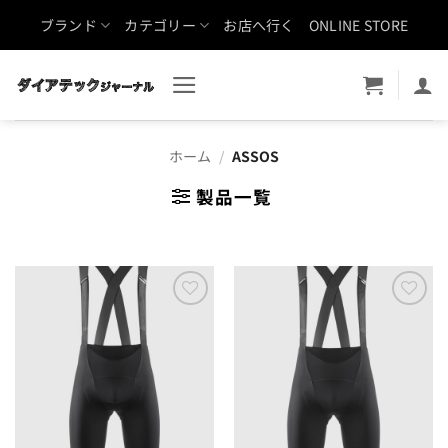
Skip
ブランド
カテゴリー
お店へ行く
ONLINE STORE
to
content
ホーム
/
ASSOS
製品一覧
お気
お気
に入
に入
りに
りに
追加
追加