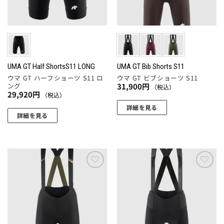
バ
品
品
バ
リ
ペ
ペ
リ
エ
ー
ー
エ
ー
ジ
ジ
ー
シ
か
か
シ
ョ
ら
ら
ョ
UMA GT Half ShortsS11 LONG
UMA GT Bib Shorts S11
ン
選
選
ウマ GT ハーフショーツ S11 ロ
ウマ GT ビブショーツ S11
ン
が
択
択
ング
31,900
円
（税込）
が
あ
29,920
円
（税込）
で
で
あ
り
詳細を見る
き
き
り
ま
詳細を見る
ま
ま
こ
ま
す。
こ
す
す
の
す。
オ
の
商
オ
プ
商
品
プ
シ
品
に
シ
ョ
に
お気
お気
は
ョ
に入
に入
ン
は
複
りに
りに
ン
は
複
追加
追加
数
は
商
数
の
商
品
の
バ