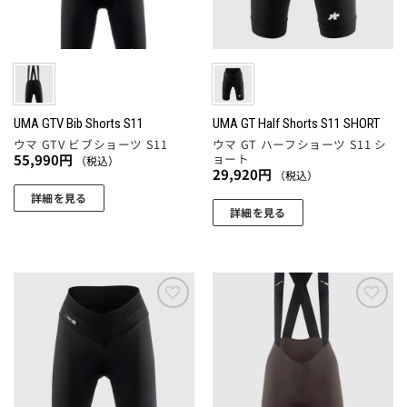
ペ
ペ
バ
バ
ー
ー
リ
リ
ジ
ジ
エ
エ
か
か
ー
ー
ら
ら
シ
シ
選
選
ョ
ョ
UMA GTV Bib Shorts S11
UMA GT Half Shorts S11 SHORT
択
択
ウマ GTV ビブショーツ S11
ウマ GT ハーフショーツ S11 シ
ン
ン
で
ョート
55,990
円
（税込）
で
が
が
き
29,920
円
（税込）
き
あ
あ
ま
詳細を見る
ま
り
り
す
詳細を見る
こ
す
ま
ま
こ
の
す。
す。
の
商
オ
オ
商
品
プ
プ
品
に
シ
シ
に
お気
お気
は
ョ
ョ
に入
に入
は
複
りに
りに
ン
ン
複
追加
追加
数
は
は
数
の
商
商
の