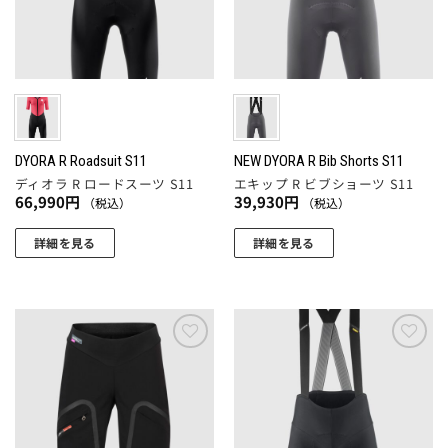
数
ペ
バ
品
の
ー
リ
ペ
バ
ジ
エ
ー
リ
か
ー
ジ
エ
ら
シ
か
ー
選
ョ
ら
シ
択
ン
選
ョ
DYORA R Roadsuit S11
NEW DYORA R Bib Shorts S11
で
が
択
ディオラ R ロードスーツ S11
エキップ R ビブショーツ S11
ン
き
あ
66,990
円
39,930
円
（税込）
（税込）
で
が
ま
り
き
あ
す
ま
詳細を見る
詳細を見る
ま
り
す。
こ
こ
す
ま
オ
の
の
す。
プ
商
商
オ
シ
品
品
プ
ョ
に
に
お気
お気
シ
ン
に入
に入
は
は
ョ
りに
りに
は
複
複
追加
追加
ン
商
数
数
は