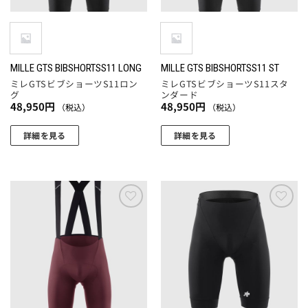
MILLE GTS BIBSHORTSS11 LONG
MILLE GTS BIBSHORTSS11 ST
ミレGTSビブショーツS11ロン
ミレGTSビブショーツS11スタ
グ
ンダード
48,950
円
48,950
円
（税込）
（税込）
詳細を見る
詳細を見る
こ
こ
の
の
商
商
品
品
に
に
お気
お気
に入
に入
は
は
りに
りに
複
複
追加
追加
数
数
の
の
バ
バ