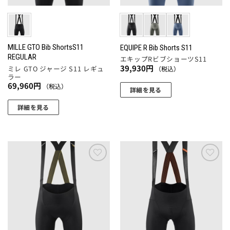
リ
エ
ジ
ジ
エ
ー
か
か
ー
シ
ら
ら
シ
ョ
選
選
ョ
MILLE GTO Bib ShortsS11
EQUIPE R Bib Shorts S11
ン
REGULAR
択
択
エキップRビブショーツS11
ン
が
39,930
円
ミレ GTO ジャージ S11 レギュ
（税込）
で
で
が
あ
ラー
き
き
あ
り
69,960
円
（税込）
詳細を見る
ま
ま
り
ま
こ
す
す
ま
詳細を見る
す。
の
す。
こ
オ
商
オ
の
プ
品
プ
商
シ
に
シ
品
ョ
は
ョ
に
ン
お気
お気
複
ン
に入
に入
は
は
数
りに
りに
は
複
商
追加
追加
の
商
数
品
バ
品
の
ペ
リ
ペ
バ
ー