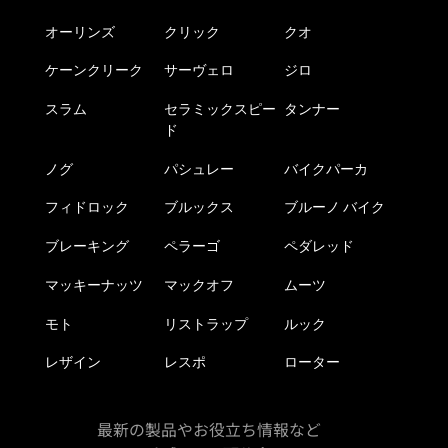
商
商
品
品
オーリンズ
クリック
クオ
ペ
ペ
ケーンクリーク
サーヴェロ
ジロ
ー
ー
ジ
ジ
スラム
セラミックスピー
タンナー
か
か
ド
ら
ら
選
選
ノグ
パシュレー
バイクパーカ
択
択
フィドロック
ブルックス
ブルーノ バイク
で
で
き
き
ブレーキング
ペラーゴ
ペダレッド
ま
ま
す
す
マッキーナッツ
マックオフ
ムーツ
モト
リストラップ
ルック
レザイン
レスポ
ローター
最新の製品やお役立ち情報など