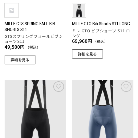
エ
エ
ー
ー
ー
ー
ジ
ジ
シ
シ
か
か
ョ
ョ
MILLE GTS SPRING FALL BIB
MILLE GTO Bib Shorts S11 LONG
ら
ら
SHORTS S11
ミレ GTO ビブショーツ S11 ロ
ン
ン
選
選
ング
GTSスプリングフォールビブシ
が
が
択
択
69,960
円
ョーツS11
（税込）
あ
あ
49,500
円
（税込）
で
で
り
り
詳細を見る
き
き
ま
ま
詳細を見る
ま
ま
こ
す。
す。
こ
す
す
の
オ
オ
の
商
プ
プ
商
品
シ
シ
品
に
ョ
ョ
に
お気
お気
は
ン
ン
に入
に入
は
複
りに
りに
は
は
複
数
追加
追加
商
商
数
の
品
品
の
バ
ペ
ペ
バ
リ
ー
ー