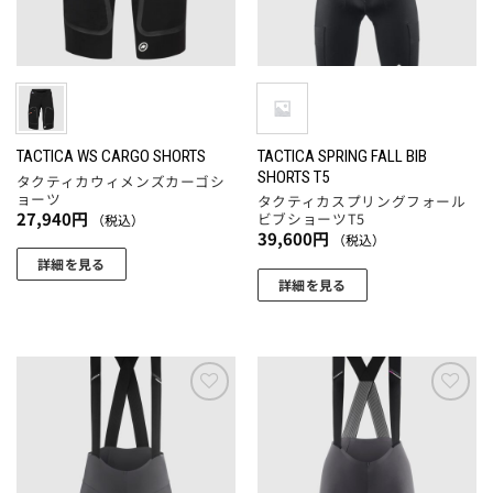
品
の
の
商
ペ
バ
バ
品
ー
リ
リ
ペ
ジ
エ
エ
ー
か
ー
ー
ジ
ら
シ
シ
か
選
ョ
ョ
TACTICA SPRING FALL BIB
TACTICA WS CARGO SHORTS
ら
SHORTS T5
択
タクティカウィメンズカーゴシ
ン
ン
選
ョーツ
タクティカスプリングフォール
で
が
が
択
27,940
円
ビブショーツT5
（税込）
き
あ
あ
39,600
円
（税込）
で
ま
り
り
詳細を見る
き
す
ま
ま
詳細を見る
ま
こ
す。
す。
こ
す
の
オ
オ
の
商
プ
プ
商
品
シ
シ
品
に
ョ
ョ
に
お気
お気
は
ン
ン
に入
に入
は
複
りに
りに
は
は
複
数
追加
追加
商
商
数