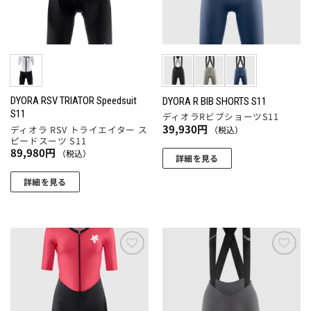
品
の
ペ
リ
ペ
バ
ー
エ
ー
リ
ジ
ー
ジ
エ
か
シ
か
ー
ら
ョ
ら
シ
選
ン
選
ョ
DYORA RSV TRIATOR Speedsuit
DYORA R BIB SHORTS S11
択
が
S11
択
ディオラRビブショーツS11
ン
で
あ
39,930
円
ディオラ RSV トライエイター ス
（税込）
で
が
き
ピードスーツ S11
り
き
あ
ま
89,980
円
（税込）
ま
詳細を見る
ま
り
す
す。
こ
す
ま
詳細を見る
オ
の
す。
こ
プ
商
オ
の
シ
品
プ
商
ョ
に
シ
品
ン
は
ョ
に
お気
お気
は
複
ン
に入
に入
は
商
数
りに
りに
は
複
追加
追加
品
の
商