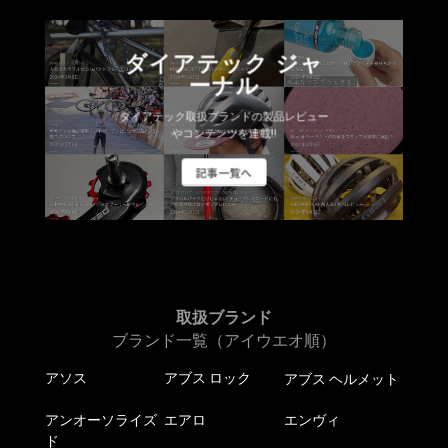
は
は
の
の
商
商
バ
バ
品
品
ダイアテック ジャ
リ
リ
ペ
ペ
ーナル
エ
エ
ー
ー
ー
ー
ジ
ジ
ダイアテック取扱ブランドの製品レビュー
シ
シ
やコンテンツを連載!!
か
か
ョ
ョ
ら
ら
記事一覧へ
ン
ン
選
選
が
が
択
択
あ
あ
で
で
り
り
き
き
ま
ま
ま
ま
す。
す。
す
す
オ
オ
取扱ブランド
プ
プ
ブランド一覧（アイウエオ順）
シ
シ
アソス
アブス ロック
アブス ヘルメット
ョ
ョ
ン
ン
アンオーソライズ
エアロ
エンヴィ
は
は
ド