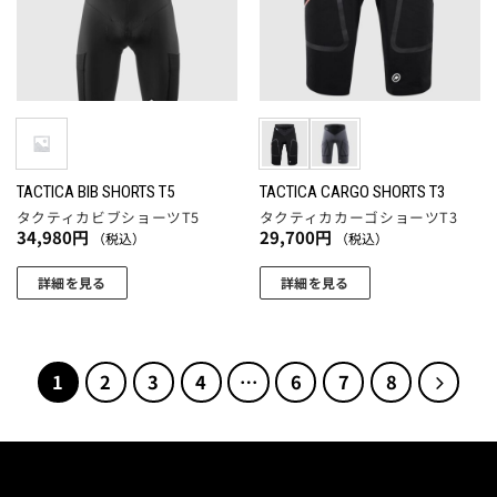
商
数
数
品
品
の
の
ペ
ペ
バ
バ
ー
ー
リ
リ
ジ
ジ
エ
エ
か
か
ー
ー
ら
ら
シ
シ
選
選
ョ
ョ
TACTICA BIB SHORTS T5
TACTICA CARGO SHORTS T3
択
択
タクティカビブショーツT5
タクティカカーゴショーツT3
ン
ン
で
34,980
円
29,700
円
（税込）
（税込）
で
が
が
き
き
あ
あ
ま
詳細を見る
詳細を見る
ま
り
り
す
こ
こ
す
ま
ま
の
の
す。
す。
商
商
オ
オ
1
2
3
4
…
6
7
8
品
品
プ
プ
に
に
シ
シ
は
は
ョ
ョ
複
複
ン
ン
数
数