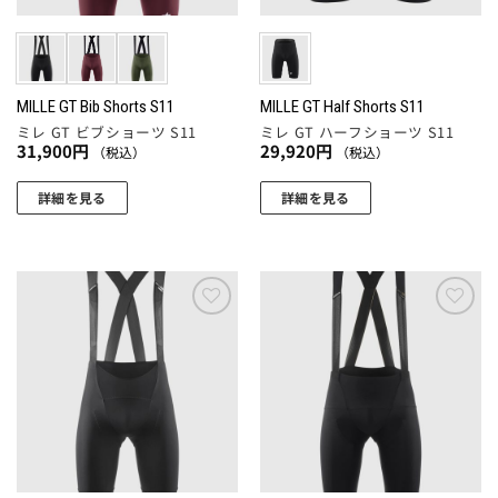
リ
リ
エ
エ
ー
ー
シ
シ
ョ
ョ
MILLE GT Bib Shorts S11
MILLE GT Half Shorts S11
ミレ GT ビブショーツ S11
ミレ GT ハーフショーツ S11
ン
ン
31,900
円
29,920
円
（税込）
（税込）
が
が
あ
あ
詳細を見る
詳細を見る
り
り
こ
こ
ま
ま
の
の
す。
す。
商
商
オ
オ
品
品
プ
プ
に
に
お気
お気
シ
シ
に入
に入
は
は
ョ
ョ
りに
りに
複
複
追加
追加
ン
ン
数
数
は
は
の
の
商
商
バ
バ
品
品
リ
リ
ペ
ペ