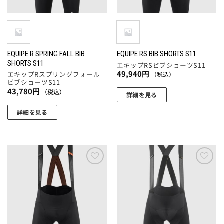
エ
ー
リ
ジ
ー
ジ
エ
か
シ
か
ー
ら
ョ
ら
シ
選
ン
選
ョ
EQUIPE R SPRING FALL BIB
EQUIPE RS BIB SHORTS S11
択
が
SHORTS S11
択
エキップRSビブショーツS11
ン
で
あ
49,940
円
エキップRスプリングフォール
（税込）
で
が
き
ビブショーツS11
り
き
あ
ま
43,780
円
（税込）
ま
詳細を見る
ま
り
す
す。
こ
す
ま
詳細を見る
オ
の
す。
こ
プ
商
オ
の
シ
品
プ
商
ョ
に
シ
品
ン
は
ョ
に
お気
お気
は
複
ン
に入
に入
は
商
数
りに
りに
は
複
追加
追加
品
の
商
数
ペ
バ
品
の
ー
リ