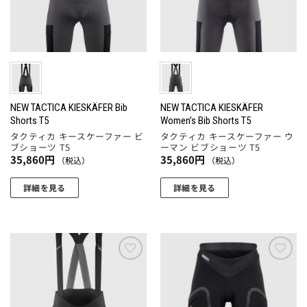
の
品
品
の
バ
ペ
ペ
バ
リ
ー
ー
リ
エ
ジ
ジ
エ
ー
か
か
ー
シ
ら
ら
シ
ョ
選
選
ョ
NEW TACTICA KIESKÄFER Bib
NEW TACTICA KIESKÄFER
ン
Shorts T5
Women’s Bib Shorts T5
択
択
ン
が
タクティカ キースケーファー ビ
タクティカ キースケーファー ウ
で
で
が
あ
ブショーツ T5
ーマン ビブショーツ T5
き
き
あ
り
35,860
円
35,860
円
（税込）
（税込）
ま
ま
り
ま
す
す
ま
詳細を見る
詳細を見る
す。
す。
こ
こ
オ
オ
の
の
プ
プ
商
商
シ
シ
品
品
ョ
ョ
に
に
ン
お気
お気
ン
に入
に入
は
は
は
りに
りに
は
複
複
商
追加
追加