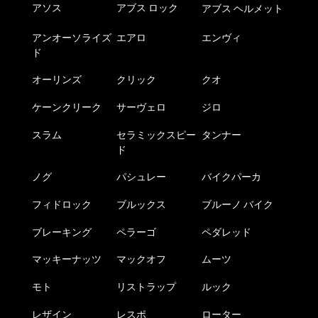
アソス
アブス ロック
アブス ヘルメット
アンオーソライズ
エアロ
エンヴィ
ド
オーリンズ
クリック
クオ
ケーンクリーク
サーヴェロ
ジロ
スラム
セラミックスピー
タンナー
ド
ノグ
パシュレー
バイクパーカ
フィドロック
ブルックス
ブルーノ バイク
ブレーキング
ペラーゴ
ペダレッド
マッキーナッツ
マックオフ
ムーツ
モト
リストラップ
ルック
レザイン
レスポ
ローター