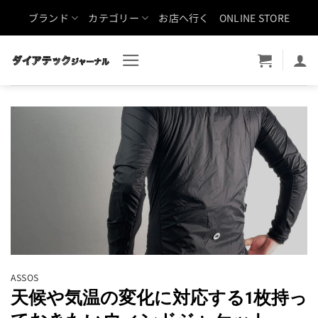
Skip
ブランド
カテゴリー
お店へ行く
ONLINE STORE
to
content
ASSOS
天候や気温の変化に対応する1枚持っ