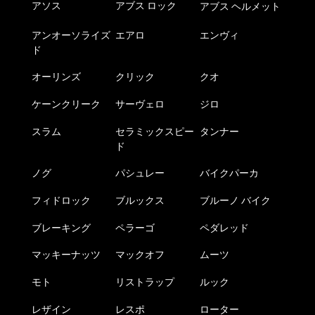
アソス
アブス ロック
アブス ヘルメット
アンオーソライズ
エアロ
エンヴィ
ド
オーリンズ
クリック
クオ
ケーンクリーク
サーヴェロ
ジロ
スラム
セラミックスピー
タンナー
ド
ノグ
パシュレー
バイクパーカ
フィドロック
ブルックス
ブルーノ バイク
ブレーキング
ペラーゴ
ペダレッド
マッキーナッツ
マックオフ
ムーツ
モト
リストラップ
ルック
レザイン
レスポ
ローター