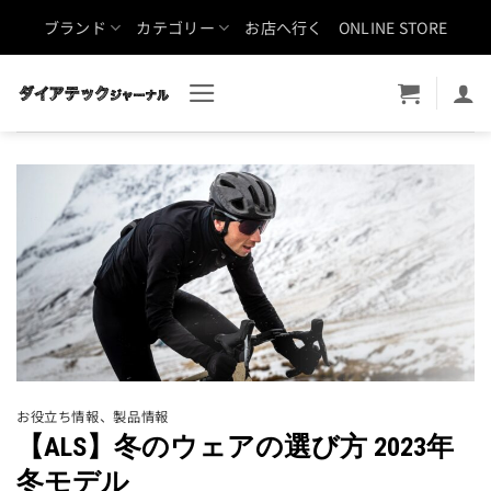
Skip
ブランド
カテゴリー
お店へ行く
ONLINE STORE
to
content
お役立ち情報
、
製品情報
【ALS】冬のウェアの選び方 2023年
冬モデル