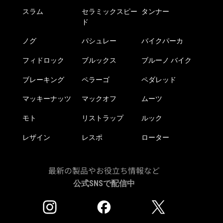
で
スラム
セラミックスピー
タンナー
き
ド
ま
ノグ
パシュレー
バイクパーカ
す
フィドロック
ブルックス
ブルーノ バイク
ブレーキング
ペラーゴ
ペダレッド
マッキーナッツ
マックオフ
ムーツ
モト
リストラップ
ルック
レザイン
レスポ
ローター
最新の製品やお役立ち情報など
公式SNSで配信中