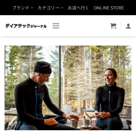
Skip
ブランド
カテゴリー
お店へ行く
ONLINE STORE
to
content