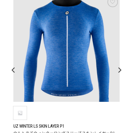
お気
お気
に入
に入
りに
りに
追加
追加
UZ WINTER LS SKIN LAYER P1
ウルトラズウィンターロングスリーブスキンレイヤーP1