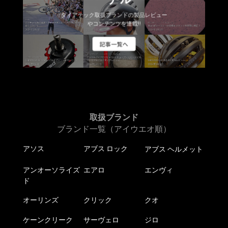
が
あ
ダイアテック取扱ブランドの製品レビュー
り
やコンテンツを連載!!
ま
記事一覧へ
す。
オ
プ
シ
ョ
ン
取扱ブランド
は
ブランド一覧（アイウエオ順）
商
品
アソス
アブス ロック
アブス ヘルメット
ペ
ー
アンオーソライズ
エアロ
エンヴィ
ジ
ド
か
ら
オーリンズ
クリック
クオ
選
ケーンクリーク
サーヴェロ
ジロ
択