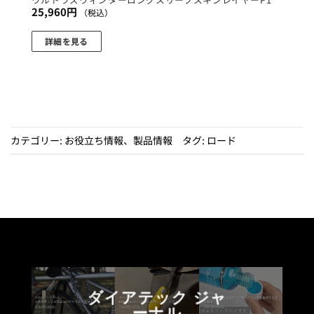
25,960
円
（税込）
詳細を見る
こ
の
商
品
に
は
カテゴリー:
お役立ち情報
、
製品情報
タグ:
ロード
複
数
の
バ
リ
エ
ー
シ
ョ
ダイアテック ジャ
ン
ーナル