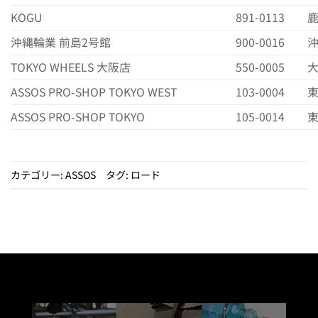
KOGU
891-0113
鹿
沖縄輪業 前島2号館
900-0016
沖
TOKYO WHEELS 大阪店
550-0005
大
ASSOS PRO-SHOP TOKYO WEST
103-0004
東
ASSOS PRO-SHOP TOKYO
105-0014
東
カテゴリー:
ASSOS
タグ:
ロード