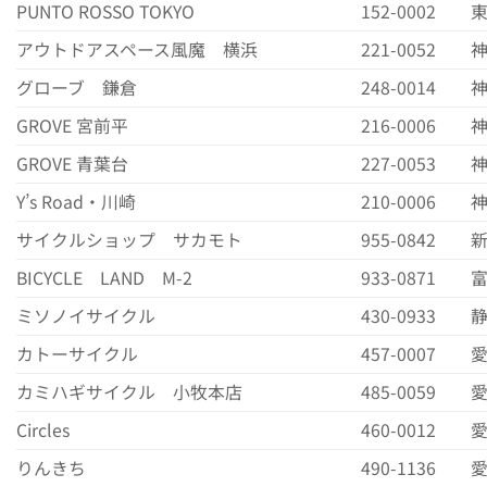
PUNTO ROSSO TOKYO
152-0002
東
アウトドアスペース風魔 横浜
221-0052
神
グローブ 鎌倉
248-0014
神
GROVE 宮前平
216-0006
神
GROVE 青葉台
227-0053
神
Y’s Road・川崎
210-0006
神
サイクルショップ サカモト
955-0842
新
BICYCLE LAND M-2
933-0871
富
ミソノイサイクル
430-0933
静
カトーサイクル
457-0007
愛
カミハギサイクル 小牧本店
485-0059
Circles
460-0012
愛
りんきち
490-1136