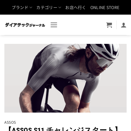
Skip
ブランド
カテゴリー
お店へ行く
ONLINE STORE
to
content
ASSOS
【ASSOS S11 チャレンジスタート】