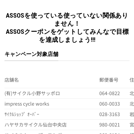
ASSOSを使っている使っていない関係あり
ません！
ASSOSクーポンをゲットしてみんなで目標
を達成しましょう!!!
キャンペーン対象店舗
店舗名
郵便番号
(有)サイクル小野サッポロ
064-0822
北
impress cycle works
060-0033
北
ｻｲｸﾙｼｮｯﾌﾟ ｵｰﾊﾞｰ
028-3163
岩
ハヤサカサイクル仙台中央店
980-0021
宮