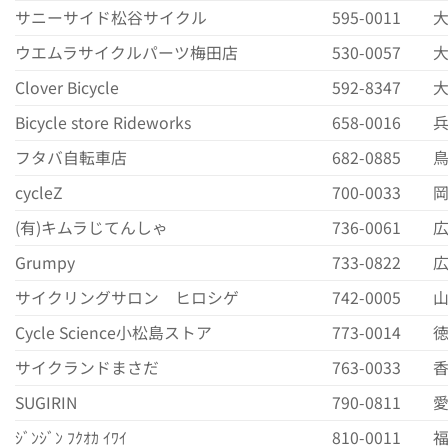
サニーサイド松谷サイクル
595-0011
大
ウエムラサイクルパーツ梅田店
530-0057
大
Clover Bicycle
592-8347
大
Bicycle store Rideworks
658-0016
兵
フタバ自転車店
682-0885
鳥
cycleZ
700-0033
岡
(有)キムラじてんしゃ
736-0061
広
Grumpy
733-0822
広
サイクリングサロン ヒロシゲ
742-0005
山
Cycle Science小松島ストア
773-0014
徳
サイクランドまさだ
763-0033
香
SUGIRIN
790-0811
愛
ｼﾞﾝｼﾞﾝ ﾌｸｵｶ ｲﾜｲ
810-0011
福