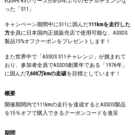
EQUIPE RSシリーズが約5年ぶりのモデルチェンジな
った「S11」
キャンペーン期間中にS11に因んだ
111kmを走行した
方
全員に日本国内正規販売店で使用可能な、ASSOS
製品15%オフクーポンをプレゼントします！
また世界中で「ASSOS S11チャレンジ」が挑まれて
おり、参加者全員でASSOS創業年である「1976年」
に因んだ
7,600万kmの走破
を目標としています！
概要
開催期間内で111kmの走行を達成するとASSOS製品
を15％オフで購入できるクーポンコードを進呈
期間