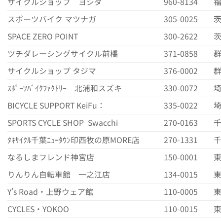
サイクルショップ ヨシダ
960-8134
福
スポーツバイク マツナガ
305-0025
茨
SPACE ZERO POINT
300-2622
茨
ツチダレーシングサイクル前橋
371-0858
群
サイクルショップ タジマ
376-0002
群
ｽﾎﾟｰﾂﾊﾞｲｸﾌｧｸﾄﾘｰ 北浦和スズキ
330-0072
埼
BICYCLE SUPPORT KeiFu：
335-0022
埼
SPORTS CYCLE SHOP Swacchi
270-0163
千
ﾀｷｻｲｸﾙ千葉ﾆｭｰﾀｳﾝ印西牧の原MORE店
270-1331
千
なるしまフレンド神宮店
150-0001
東
りんりん自転車館 一之江店
134-0015
東
Y’s Road・上野ウェア館
110-0005
東
CYCLES・YOKOO
110-0015
東