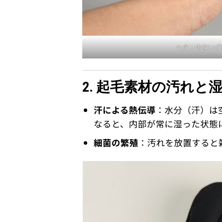
ヘタリのないグ
2. 起毛素材の汚れと
汗による熱伝導
：水分（汗）は
なると、内部が常に湿った状態
細菌の繁殖
：汚れを放置すると