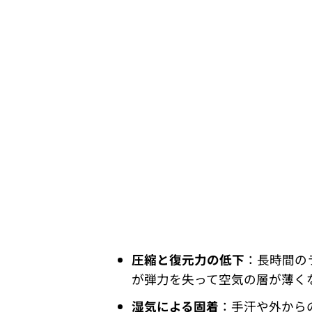
圧縮と復元力の低下
：長時間の
が弾力を失って空気の層が薄く
湿気による固着
：手汗や外から