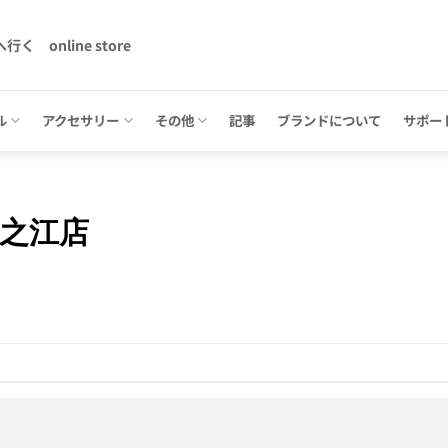
へ行く
online store
ル
アクセサリー
その他
記事
ブランドについて
サポー
一之江店