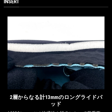
INSERT
2層からなる計13mmのロングライドパ
股
ッド