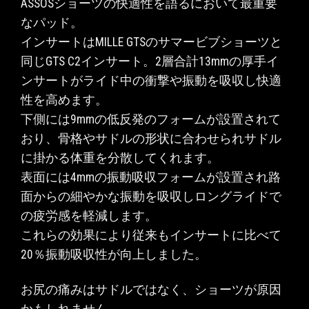
ASSOSショーツの快適性を語るにおいて最重要
なパッド。
ルデ
A
インサートはMILLE GTSのサマービブショーツと
同じGTS C2インサート。2層合計13mmの厚手イ
付
着
ンサートがライド中の衝撃や振動を吸収し快適
生地
る
性を高めます。
って
下側には9mmの低反発のフォームが設置されて
おり、骨格やサドルの形状に合わせられサドル
ま
に掛かる体重を分散してくれます。
り股
ン
表面には4mmの振動吸収フォームが設置され路
おか
と
面からの細やかな振動を吸収しロングライドで
ッド
の疲労感を軽減します。
。
これらの効果により従来もインサートに比べて
20％振動吸収性が向上しました。
溜ま
お尻の痛みはサドルではなく、ショーツが原因