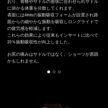
おり、骨格やサドルの形状に合わせられサドル
ま
に掛かる体重を分散してくれます。
ン
表面には4mmの振動吸収フォームが設置され路
り股
と
面からの細やかな振動を吸収しロングライドで
おか
の疲労感を軽減します。
ッド
これらの効果により従来もインサートに比べて
。
20％振動吸収性が向上しました。
溜ま
お尻の痛みはサドルではなく、ショーツが原因
かもしれません。