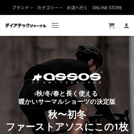
Skip
ブランド
カテゴリー
お店へ行く
ONLINE STORE
to
content
秋/冬/春と長く使える
暖かいサーマルショーツの決定版
秋〜初冬
ファーストアソスにこの1枚