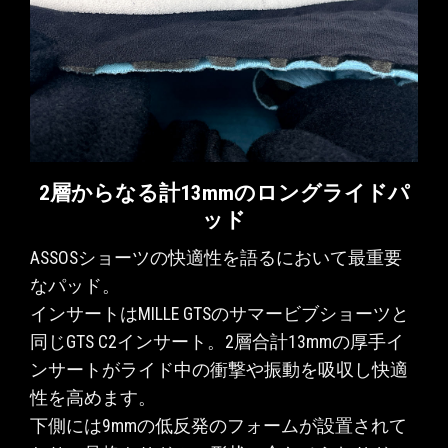
2層からなる計13mmのロングライドパ
股
ッド
ASSOSショーツの快適性を語るにおいて最重要
なパッド。
A
インサートはMILLE GTSのサマービブショーツと
ルデ
同じGTS C2インサート。2層合計13mmの厚手イ
着
ンサートがライド中の衝撃や振動を吸収し快適
付
る
性を高めます。
生地
下側には9mmの低反発のフォームが設置されて
って