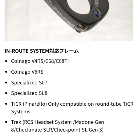
IN-ROUTE SYSTEM対応フレーム
Colnago V4RS/C68/C68Ti
Colnago V5RS
Specialized SL7
Specialized SL8
TiCR (Pinarello) Only compatible on round-tube TiCR
Systems
Trek (RCS Headset System /Madone Gen
8/Checkmate SLR/Checkpoint SL Gen 3)