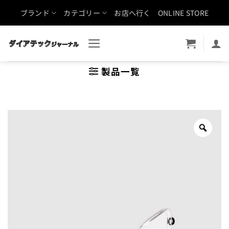
Skip
ブランド
カテゴリー
お店へ行く
ONLINE STORE
to
content
製品一覧
Zoo