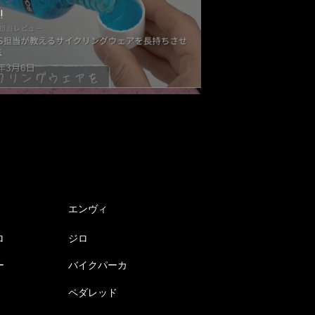
!
エンヴィ
ロ
ジロ
ー
バイクパーカ
ペダレッド