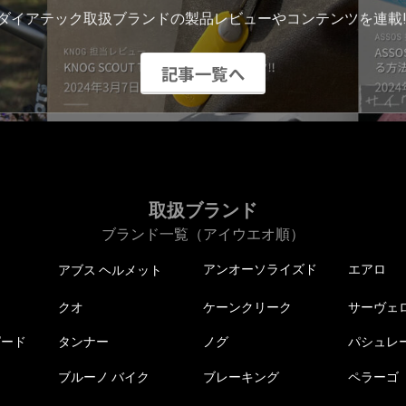
ダイアテック取扱ブランドの製品レビューやコンテンツを連載!
記事一覧へ
取扱ブランド
ブランド一覧（アイウエオ順）
アンオーソライズド
エアロ
アブス ヘルメット
クオ
ケーンクリーク
サーヴェ
ピード
タンナー
ノグ
パシュレ
ブルーノ バイク
ブレーキング
ペラーゴ