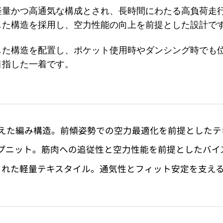
軽量かつ高通気な構成とされ、長時間にわたる高負荷走
した構造を採用し、空力性能の向上を前提とした設計で
した構造を配置し、ポケット使用時やダンシング時でも
目指した一着です。
通気性を備えた編み構造。前傾姿勢での空力最適化を前提とした
いられるワープニット。筋肉への追従性と空力性能を前提とした
周辺に配置された軽量テキスタイル。通気性とフィット安定を支え