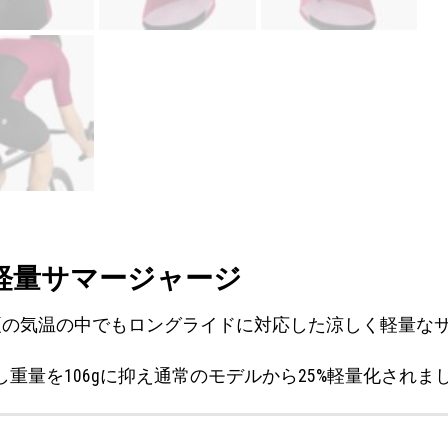
軽量サマージャージ
ける夏の気温の中でもロングライドに対応した涼しく軽量な
重量を106gに抑え通常のモデルから25%軽量化されま