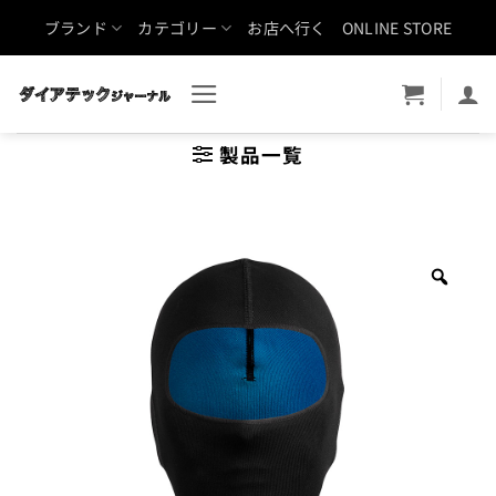
Skip
ブランド
カテゴリー
お店へ行く
ONLINE STORE
to
content
製品一覧
Zoo