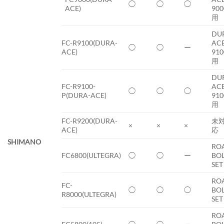
◯
◯
◯
ACE)
900
用
DU
FC-R9100(DURA-
AC
◯
◯
ー
ACE)
910
用
DU
FC-R9100-
AC
◯
◯
◯
P(DURA-ACE)
910
用
FC-R9200(DURA-
未
×
×
×
ACE)
応
SHIMANO
RO
FC6800(ULTEGRA)
◯
◯
ー
BO
SET
RO
FC-
◯
◯
◯
BO
R8000(ULTEGRA)
SET
RO