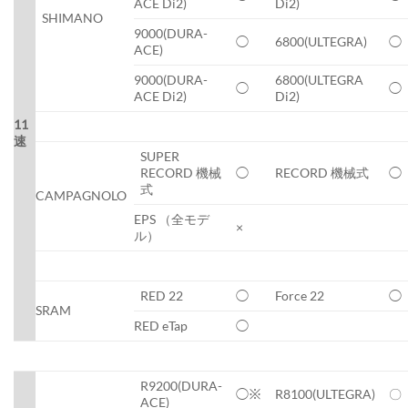
ACE Di2)
Di2)
SHIMANO
9000(DURA-
◯
6800(ULTEGRA)
◯
ACE)
9000(DURA-
6800(ULTEGRA
◯
◯
ACE Di2)
Di2)
11
速
SUPER
RECORD 機械
◯
RECORD 機械式
◯
式
CAMPAGNOLO
EPS （全モデ
×
ル）
RED 22
◯
Force 22
◯
SRAM
RED eTap
◯
R9200(DURA-
◯※
R8100(ULTEGRA)
〇
ACE)