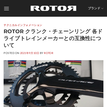
Skip
to
ブランド
content
テクニカルインフォメーション
ROTOR クランク・チェーンリング 各ド
ライブトレインメーカーとの互換性につ
いて
POSTED ON
2021年9月10日
BY
ROTOR