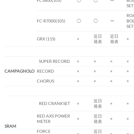
FC5800(105)
◯
◯
ー
BO
SET
RO
FC-R7000(105)
◯
◯
ー
BO
SET
近日
近日
GRX (11S)
×
×
発表
発表
SUPER RECORD
×
×
×
×
CAMPAGNOLO
RECORD
×
×
×
×
CHORUS
×
×
×
×
近日
RED CRANKSET
×
×
×
発表
RED AXS POWER
近日
×
×
×
METER
発表
SRAM
FORCE
近日
×
×
×