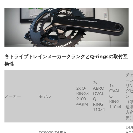
各トライブトレインメーカークランクとQ-ringsの取付互
換性
チ
ー
2x
1x
リ
2x Q-
AERO
OVAL
グ
RINGS
OVAL
メーカー
モデル
Q
ン
9100
Q
RING
（
4ARM
RING
110×4
途
110×4
入
要
DU
FC9000(DURA-
AC