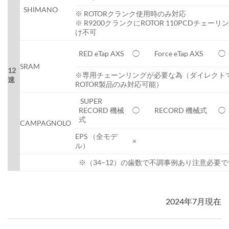
SHIMANO
※ ROTORクランク使用時のみ対応
※ R9200クランクにROTOR 110PCDチェー
け不可
RED eTap AXS
◯
Force eTap AXS
◯
SRAM
12
※専用チェーンリングが必要な為（ダイレクト
速
ROTOR製品のみ対応可能）
SUPER
RECORD 機械
◯
RECORD 機械式
◯
式
CAMPAGNOLO
EPS （全モデ
×
ル）
※（34−12）の歯数で不調事例あり注意必要で
2024年7月現在