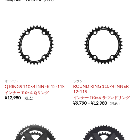
格
帯:
¥21,780
–
¥24,970
オーバル
ラウンド
ROUND RING 110×4 INNER
Q RINGS 110×4 INNER 12-11S
12-11S
インナー 110×4 Qリング
¥
12,980
インナー 110×4 ラウンドリング
（税込）
価
¥
9,790
–
¥
12,980
（税込）
格
帯:
¥9,790
–
¥12,980