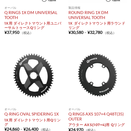
オーバル
製品情報
Q RINGS 1X DM UNIVERSAL
ROUND RING 1X DM
TOOTH
UNIVERSAL TOOTH
1X用 ダイレクトマウント用ユニバ
1X ダイレクトマウント用ラウンド
ーサルトゥースQリング
リング
価
¥
37,950
¥
30,580
–
¥
32,780
（税込）
（税込）
格
帯:
¥30,580
–
¥32,780
オーバル
オーバル
Q RINGS AXS 107×4 Q48T(35)
Q-RING OVAL SPIDERING 1X
OUTER
1X用 ダイレクトマウント用Qリン
グ
アウター AXS(107×4)用 Qリング
価
¥
24,860
–
¥
26,400
¥
24,970
（税込）
（税込）