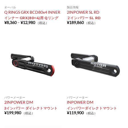
オーバル
製品情報
Q RINGS GRX BCD80x4 INNER
2INPOWER SL RD
インナー GRX(80×4)用 Qリング
２インパワー SL RD
価
¥
8,360
–
¥
12,980
¥
189,860
（税込）
（税込）
格
帯:
¥8,360
–
¥12,980
パワーメーター
パワーメーター
2INPOWER DM
INPOWER DM
2インパワー ダイレクトマウント
インパワーダイレクトマウント
¥
199,980
¥
119,900
（税込）
（税込）