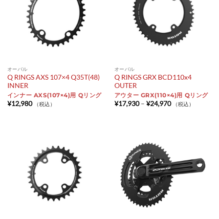
オーバル
オーバル
Q RINGS AXS 107×4 Q35T(48)
Q RINGS GRX BCD110x4
INNER
OUTER
インナー AXS(107×4)用 Qリング
アウター GRX(110×4)用 Qリング
価
¥
12,980
¥
17,930
–
¥
24,970
（税込）
（税込）
格
帯:
¥17,930
–
¥24,970