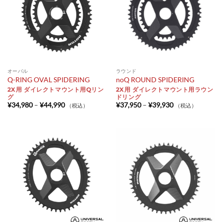
オーバル
ラウンド
Q-RING OVAL SPIDERING
noQ ROUND SPIDERING
2X用 ダイレクトマウント用Qリン
2X用 ダイレクトマウント用ラウン
グ
ドリング
価
価
¥
34,980
–
¥
44,990
¥
37,950
–
¥
39,930
（税込）
（税込）
格
格
帯:
帯:
¥34,980
¥37,950
–
–
¥44,990
¥39,930