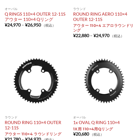
オーバル
ラウンド
Q RINGS 110×4 OUTER 12-11S
ROUND RING AERO 110×4
アウター 110×4 Qリング
OUTER 12-11S
価
¥
24,970
–
¥
26,950
（税込）
アウター 110×4 エアロラウンドリ
格
ング
帯:
価
¥
22,880
–
¥
24,970
（税込）
¥24,970
格
–
帯:
¥26,950
¥22,880
–
¥24,970
ラウンド
オーバル
ROUND RING 110×4 OUTER
1x OVAL Q RING 110×4
12-11S
1X用 110×4用Qリング
¥
20,680
アウター 110×4 ラウンドリング
（税込）
価
¥
21,780
–
¥
24,970
（税込）