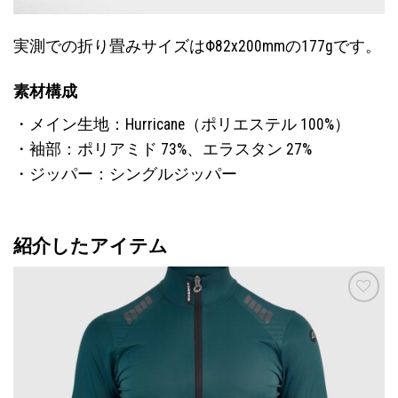
実測での折り畳みサイズはΦ82x200mmの177gです。
素材構成
・メイン生地：Hurricane（ポリエステル 100%）
・袖部：ポリアミド 73%、エラスタン 27%
・ジッパー：シングルジッパー
紹介したアイテム
お気
に入
りに
追加