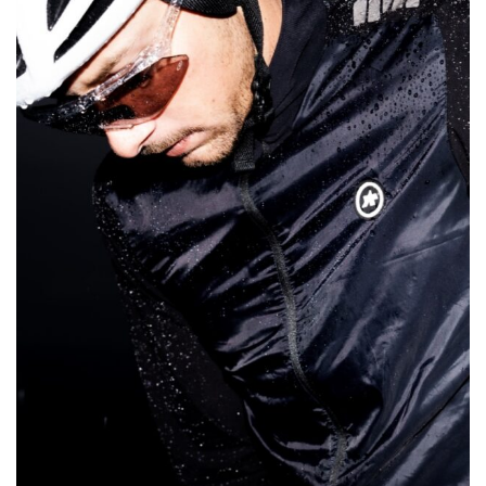
ま
す。
オ
プ
シ
ョ
ン
は
商
品
ペ
ー
ジ
か
ら
選
択
で
き
ま