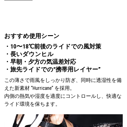
こ
の
商
品
に
おすすめ使用シーン
は
複
・10〜18℃前後のライドでの風対策
数
・長いダウンヒル
の
・早朝・夕方の気温差対応
バ
リ
・旅先ライドでの“携帯用レイヤー”
エ
この薄さで雨風をしっかり防ぎ、同時に透湿性を備
ー
えた新素材 “Hurricane” を採用。
シ
ョ
内側の熱気や湿度を適度にコントロールし、快適な
ン
ライド環境を保ちます。
が
あ
り