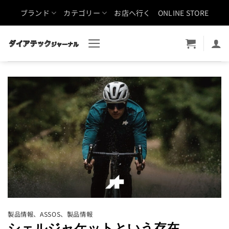
Skip
ブランド
カテゴリー
お店へ行く
ONLINE STORE
to
content
製品情報
、
ASSOS
、
製品情報
シェルジャケットという存在