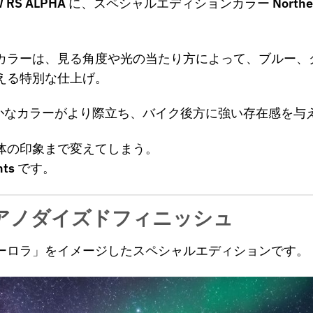
 RS ALPHA
に、スペシャルエディションカラー
Northe
カラーは、見る角度や光の当たり方によって、ブルー、
える特別な仕上げ。
やかなカラーがより際立ち、バイク後方に強い存在感を与
体の印象まで変えてしまう。
hts
です。
アノダイズドフィニッシュ
の光＝オーロラ」をイメージしたスペシャルエディションです。