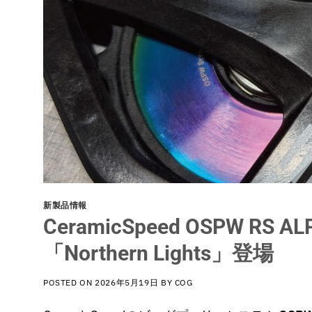
新製品情報
CeramicSpeed OSPW 
「Northern Lights」登場
POSTED ON
2026年5月19日
BY
COG