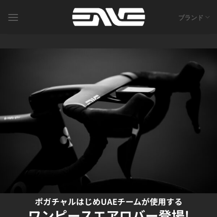
Skip
to
ブランド
content
ポガチャルはじめUAEチームが使用する
ワンピースエアロバー登場!