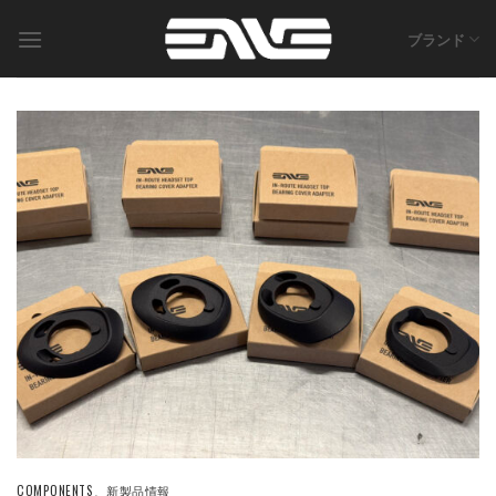
Skip
to
ブランド
content
COMPONENTS
、
新製品情報