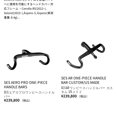
帯:
へに使用を可能にするヘッドカバー 対
¥7,920
–
応フレーム ・Cervélo R5(2022~),
¥13,200
Soloist(2023~),Áspero-5, Áspero(実測
重量: 8.4g)...
SES AR ONE-PIECE HANDLE
SES AERO PRO ONE-PIECE
BAR CUSTOM/US MADE
HANDLE BARS
SESARワンピースハンドルバー カス
タム USメイド
SESエアロプロワンピースハンドル
¥
239,800
バー
（税込）
¥
239,800
（税込）