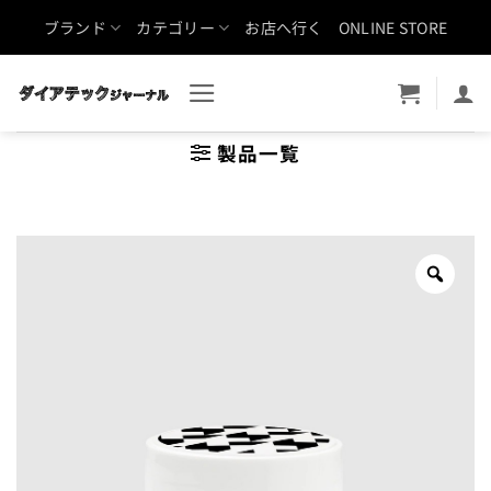
Skip
ブランド
カテゴリー
お店へ行く
ONLINE STORE
to
content
製品一覧
Zoo