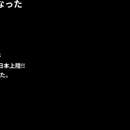
なった
が
本上陸!!
した。