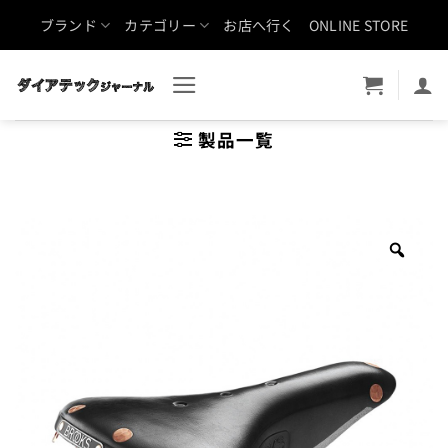
Skip
ブランド
カテゴリー
お店へ行く
ONLINE STORE
to
content
製品一覧
Zoo