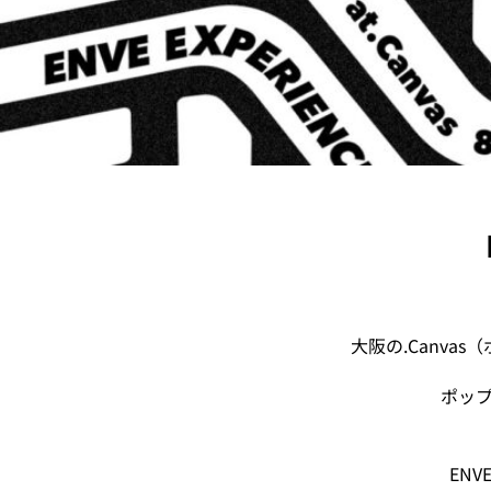
大阪の.Canv
ポッ
EN