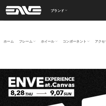
Skip
to
ブランド
content
ホーム
フレーム
ホイール
コンポーネント
アクセ