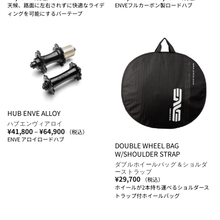
格
天候、路面に左右されずに快適なライデ
ENVEフルカーボン製ロードハブ
帯:
ィングを可能にするバーテープ
¥79,860
–
¥109,780
HUB ENVE ALLOY
ハブエンヴィアロイ
価
¥
41,800
–
¥
64,900
（税込）
格
ENVE アロイロードハブ
帯:
DOUBLE WHEEL BAG
¥41,800
W/SHOULDER STRAP
–
¥64,900
ダブルホイールバッグ＆ショルダ
ーストラップ
¥
29,700
（税込）
ホイールが2本持ち運べるショルダース
トラップ付ホイールバッグ