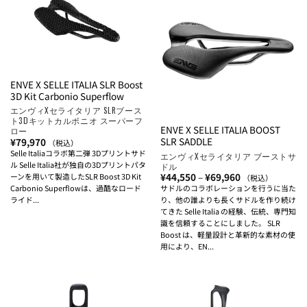
ENVE X SELLE ITALIA SLR Boost
3D Kit Carbonio Superflow
エンヴィXセライタリア SLRブース
ト3Dキットカルボニオ スーパーフ
ENVE X SELLE ITALIA BOOST
ロー
SLR SADDLE
¥
79,970
（税込）
Selle Italiaコラボ第二弾 3Dプリントサド
エンヴィXセライタリア ブーストサ
ル Selle Italia社が独自の3Dプリントパタ
ドル
価
¥
44,550
–
¥
69,960
ーンを用いて製造したSLR Boost 3D Kit
（税込）
格
Carbonio Superflowは、過酷なロード
サドルのコラボレーションを行うに当た
帯:
ライド...
り、他の誰よりも長くサドルを作り続け
¥44,550
–
てきた Selle Italia の経験、伝統、専門知
¥69,960
識を信頼することにしました。 SLR
Boost は、軽量設計と革新的な素材の使
用により、EN...