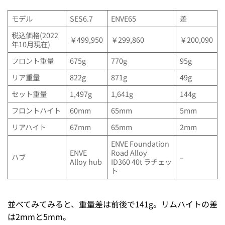
モデル
SES6.7
ENVE65
差
税込価格(2022
￥499,950
￥299,860
￥200,090
年10月現在)
フロント重量
675g
770g
95g
リア重量
822g
871g
49g
セット重量
1,497g
1,641g
144g
フロントハイト
60mm
65mm
5mm
リアハイト
67mm
65mm
2mm
ENVE Foundation
ENVE
Road Alloy
ハブ
–
Alloy hub
ID360 40t ラチェッ
ト
並べてみてみると、重量差は前後で141g。リムハイトの差
は2mmと5mm。