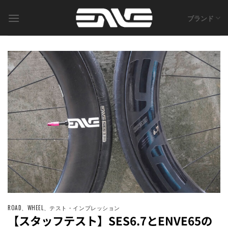
Skip
to
ブランド
content
ROAD
、
WHEEL
、
テスト・インプレッション
【スタッフテスト】SES6.7とENVE65の