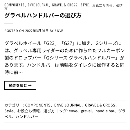
COMPONENTS
、
ENVE JOURNAL
、
GRAVEL & CROSS
、
STYLE
、
お役立ち情報
、
選び
方
グラベルハンドルバーの選び方
POSTED ON
2022年3月26日
BY
ENVE
グラベルホイール「G23」「G27」に加え、Gシリーズに
は、グラベル専用ライダーのために作られたフルカーボン
製のドロップバー「Gシリーズ グラベルハンドルバー」が
あります。ハンドルバーは前輪をダイレクに操作すると同
時に前…
続きを読む
→
カテゴリー:
COMPONENTS
、
ENVE JOURNAL
、
GRAVEL & CROSS
、
Style
、
お役立ち情報
、
選び方
|
タグ:
enve
、
gravel
、
handle bar
、
グラ
ベル
、
ハンドルバー