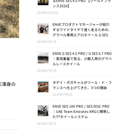
るENVE SES 4.5 PRO 【ツールドフラ
ンス2026】
2026年7月10日
ENVEプロダクトマネージャーが紹介
するワイドタイヤで速く走るための、
グラベル専用エアロホイール G SES
2026年7月7日
ENVE G SES 4.5 PRO / G SES 6.7 PRO
｜実測重量で見る、少数入荷のグラベ
ルレースホイール
2026年7月7日
タデイ・ポガチャルがツール・ド・フ
VE渾身の
ランスへ仕上げてきた、3つの理由
2026年7月6日
ENVE SES 100 PRO / SES DISC PRO
｜UAE Team Emirates-XRGと開発し
たTTホイールシステム
2026年7月2日