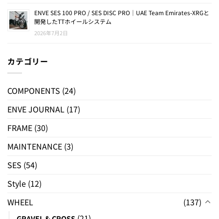
ENVE SES 100 PRO / SES DISC PRO｜UAE Team Emirates-XRGと
開発したTTホイールシステム
2026年7月2日
カテゴリー
COMPONENTS
(24)
ENVE JOURNAL
(17)
FRAME
(30)
MAINTENANCE
(3)
SES
(54)
Style
(12)
WHEEL
(137)
(21)
GRAVEL & CROSS