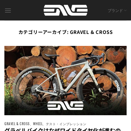
Skip
to
ブランド
content
カテゴリーアーカイブ:
GRAVEL & CROSS
GRAVEL & CROSS
、
WHEEL
、
テスト・インプレッション
グラベルバイクはなぜワイドタイヤ化が進むの