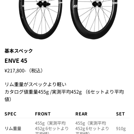
基本スペック
ENVE 45
¥217,800-（税込）
リム重量がスペックより軽い
カタログ値重量455g /実測平均452g （6セットより平均
値）
SPEC
FRONT
REAR
SET
455g（実測平均
455g（実測平均
リム重量
452g 6セットより
452g 6セットより
910g
平均値）
平均値）