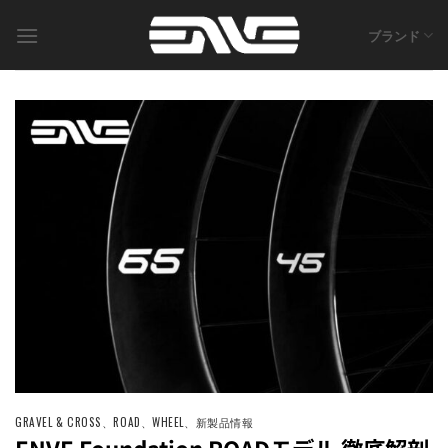
Skip
to
ブランド
content
GRAVEL & CROSS
、
ROAD
、
WHEEL
、
新製品情報
ENVE Foundation ROADモデル 徹底解剖