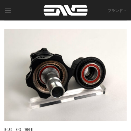
Skip
to
ブランド
content
ROAD
、
SES
、
WHEEL