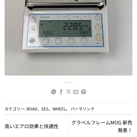
カテゴリー:
ROAD
、
SES
、
WHEEL
。
パーマリンク
グラベルフレームMOG 新色
高いエアロ効果と快適性
発表！