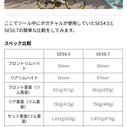
ここでツール中にポガチャルが使用していたSES4.5と
SES6.7の簡単な比較をしてみます。
スペック比較
SES4.5
SES6.7
フロントリムハイ
50mm
60mm
ト
リアリムハイト
56mm
67mm
フロント重量（リ
651g(411g)
661g(430g)
ム重量）
リア重量（リム重
782g(415g)
796g(449g)
量）
セット重量(リム重
1,432g(826g)
1,457g(879g)
量)