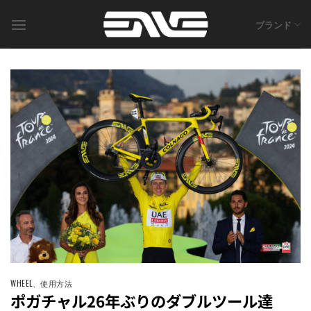
Skip
to
ブランド
content
WHEEL
、
使用方法
ポガチャル26年ぶりのダブルツール達