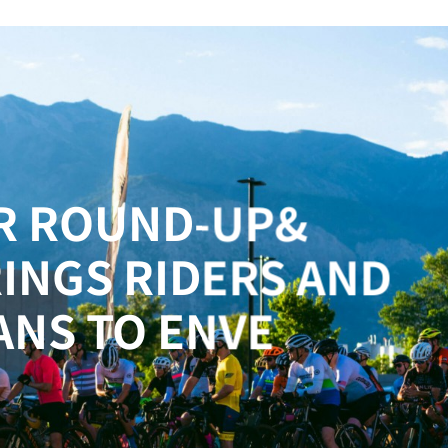
R ROUND-UP&
INGS RIDERS AND
ANS TO ENVE