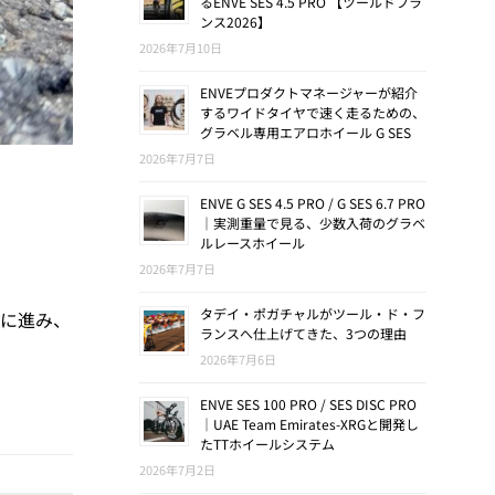
るENVE SES 4.5 PRO 【ツールドフラ
ンス2026】
2026年7月10日
ENVEプロダクトマネージャーが紹介
するワイドタイヤで速く走るための、
グラベル専用エアロホイール G SES
2026年7月7日
ENVE G SES 4.5 PRO / G SES 6.7 PRO
｜実測重量で見る、少数入荷のグラベ
ルレースホイール
2026年7月7日
タデイ・ポガチャルがツール・ド・フ
前に進み、
ランスへ仕上げてきた、3つの理由
2026年7月6日
ENVE SES 100 PRO / SES DISC PRO
｜UAE Team Emirates-XRGと開発し
たTTホイールシステム
2026年7月2日