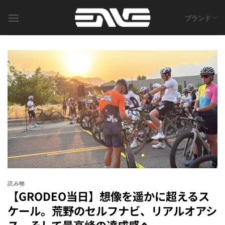
Skip
to
ブランド
content
読み物
【GRODEO当日】想像を遥かに超えるス
ケール。荒野のセルフナビ、リアルオアシ