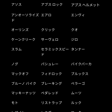
アソス
アブス ロック
アブス ヘルメット
アンオーソライズ
エアロ
エンヴィ
ド
オーリンズ
クリック
クオ
ケーンクリーク
サーヴェロ
ジロ
スラム
セラミックスピー
タンナー
ド
ノグ
パシュレー
バイクパーカ
マックオフ
フィドロック
ブルックス
ブルーノ バイク
ブレーキング
ペラーゴ
マッキーナッツ
ペダレッド
ムーツ
モト
リストラップ
ルック