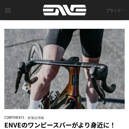
Skip
to
ブランド
content
COMPONENTS
、
新製品情報
ENVEのワンピースバーがより身近に！