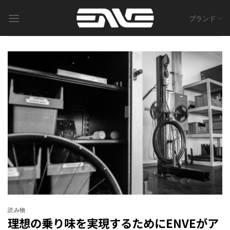
Skip
to
ブランド
content
読み物
理想の乗り味を実現するためにENVEがア