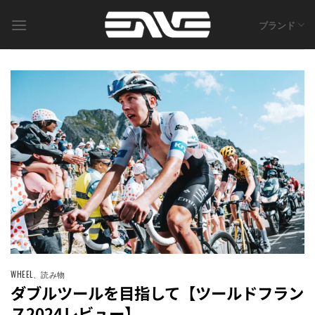
Skip
to
ブランド
content
WHEEL
、
読み物
ダブルツールを目指して【ツールドフラン
ス2024レビュー】