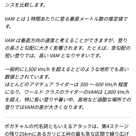
ンスを比較します。
VAM とは 1 時間あたりに登る垂直メートル数の推定値で
す。
VAM は垂直方向の速度と考えることができますが、登り
の長さと勾配に大きく影響されます。たとえば、急勾配の
短い登りでは、高い VAM となりやすいです。
一般的に1,500 Vm/h を超えるとどのような地形でも高い
数値とされています。
ほとんどのアマチュア ライダーは 300 ～ 600 Vm/h 程度
になり、ワールド クラスのライダーのVAMは 1,800 Vm/h
を超え、特に長い登りや暑い中、高地など過酷な場所での
登りではVAMの差が大きくなります。
ポガチャルの代名詞ともいえるアタックは、第4ステージ
の残り25kmにあるガリビエ峠の最も急な区間で繰り広げ