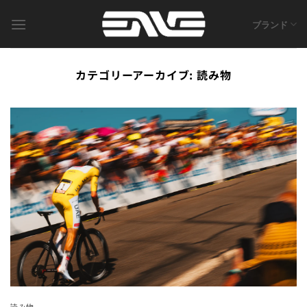
Skip
to
ブランド
content
カテゴリーアーカイブ:
読み物
読み物