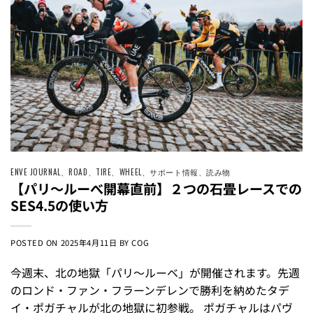
ENVE JOURNAL
、
ROAD
、
TIRE
、
WHEEL
、
サポート情報
、
読み物
【パリ〜ルーべ開幕直前】２つの石畳レースでの
SES4.5の使い方
POSTED ON
2025年4月11日
BY
COG
今週末、北の地獄「パリ〜ルーベ」が開催されます。先週
のロンド・ファン・フラーンデレンで勝利を納めたタデ
イ・ポガチャルが北の地獄に初参戦。 ポガチャルはパヴ