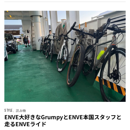
STYLE
、
読み物
ENVE大好きなGrumpyとENVE本国スタッフと
走るENVEライド